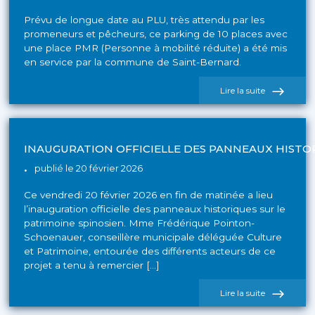
Prévu de longue date au PLU, très attendu par les
promeneurs et pêcheurs, ce parking de 10 places avec
une place PMR (Personne à mobilité réduite) a été mis
en service par la commune de Saint-Bernard.
de
Lire la suite
l'actualité
Inauguratio
du
parking
Halage/Carr
INAUGURATION OFFICIELLE DES PANNEAUX HISTO
publié le 20 février 2026
Ce vendredi 20 février 2026 en fin de matinée a lieu
l’inauguration officielle des panneaux historiques sur le
patrimoine spinosien. Mme Frédérique Pointon-
Schoenauer, conseillère municipale déléguée Culture
et Patrimoine, entourée des différents acteurs de ce
projet a tenu à remercier […]
de
Lire la suite
l'actualité
Inauguration