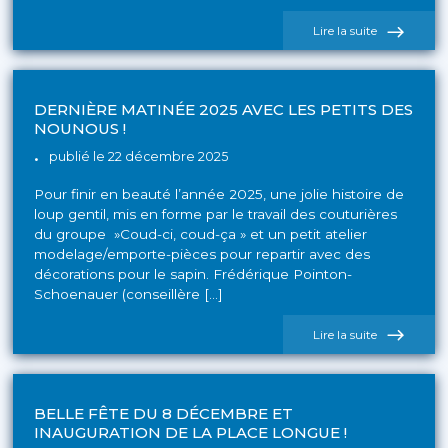
de
Lire la suite
l'actualité
»La
galette »
des
Petits
DERNIÈRE MATINÉE 2025 AVEC LES PETITS DES
NOUNOUS !
publié le 22 décembre 2025
Pour finir en beauté l’année 2025, une jolie histoire de
loup gentil, mis en forme par le travail des couturières
du groupe »Coud-ci, coud-ça » et un petit atelier
modelage/emporte-pièces pour repartir avec des
décorations pour le sapin. Frédérique Pointon-
Schoenauer (conseillère […]
de
Lire la suite
l'actualité
Dernière
matinée
2025
avec
BELLE FÊTE DU 8 DÉCEMBRE ET
les
INAUGURATION DE LA PLACE LONGUE !
Petits