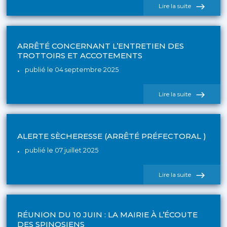
de
Lire la suite
l'actualité
Travaux
aménageme
de
la
ARRÊTÉ CONCERNANT L’ENTRETIEN DES
place
TROTTOIRS ET ACCOTEMENTS
longue
avenue
publié le 04 septembre 2025
Valadon
de
Lire la suite
l'actualité
Arrêté
concernant
l’entretien
des
ALERTE SÈCHERESSE (ARRÊTÉ PRÉFECTORAL )
trottoirs
et
publié le 07 juillet 2025
accotement
de
Lire la suite
l'actualité
Alerte
sècheresse
(arrêté
préfectoral
RÉUNION DU 10 JUIN : LA MAIRIE À L’ÉCOUTE
)
DES SPINOSIENS