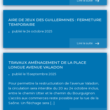
de
Lire la suite
l'actualité
Recrutemen
AIRE DE JEUX DES GUILLERMINES : FERMETURE
TEMPORAIRE
publié le 24 octobre 2025
de
Lire la suite
l'actualité
Aire
de
jeux
des
TRAVAUX AMÉNAGEMENT DE LA PLACE
Guillermine
LONGUE AVENUE VALADON
:
Fermeture
publié le 15 septembre 2025
temporaire
Pour permettre la restructuration de l’avenue Valadon,
la circulation sera interdite du 20 au 24 octobre inclus,
entre le chemin Utter et le chemin du Bourguignon.
L’accès aux commerces reste possible par la rue de la
Saône. Un fléchage sera […]