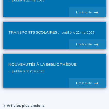
publié le 22 mai 2025
de
Lire la suite
l'actualité
CCDSV
SAISON
CULTURELL
TRANSPORTS SCOLAIRES
publié le 22 mai 2025
de
Lire la suite
l'actualité
Transports
scolaires
NOUVEAUTÉS À LA BIBLIOTHÈQUE
publié le 10 mai 2025
de
Lire la suite
l'actualité
Nouveautés
à
la
bibliothèque
Articles plus anciens