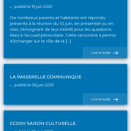
publié le 19 juin 2025
De nombreux parents et habitants ont répondu
présents à la réunion du 10 juin, en présentiel ou en
visio, témoignant de leur intérêt pour les questions
liées à l’accueil périscolaire. Cette rencontre a permis
d’échanger sur le rôle de la […]
de
Lire la suite
l'actualité
Réunion
du
10
juin
LA PASSERELLE COMMUNIQUE
:
la
publié le 06 juin 2025
mairie
à
l’écoute
de
Lire la suite
des
l'actualité
spinosiens
La
passerelle
communiqu
CCDSV SAISON CULTURELLE