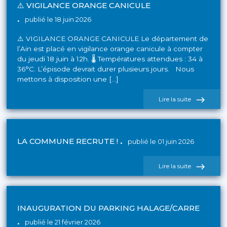
⚠️ VIGILANCE ORANGE CANICULE
publié le 18 juin 2026
⚠️ VIGILANCE ORANGE CANICULE Le département de
l’Ain est placé en vigilance orange canicule à compter
du jeudi 18 juin à 12h. 🌡️ Températures attendues : 34 à
36°C. L’épisode devrait durer plusieurs jours. Nous
mettons à disposition une […]
de
Lire la suite
l'actualité
⚠️ VIGILAN
ORANGE
CANICULE
LA COMMUNE RECRUTE !
publié le 01 juin 2026
de
Lire la suite
l'actualité
La
commune
recrute
!
INAUGURATION DU PARKING HALAGE/CARRE
publié le 21 février 2026