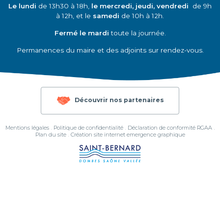
Le lundi
de 13h30 à 18h,
le mercredi, jeudi, vendredi
de 9h
à 12h, et le
samedi
de 10h à 12h.
Fermé le mardi
toute la journée.
Permanences du maire et des adjoints sur rendez-vous.
Découvrir nos partenaires
Mentions légales
Politique de confidentialité
Déclaration de conformité RGAA
Plan du site
Création site internet emergence graphique