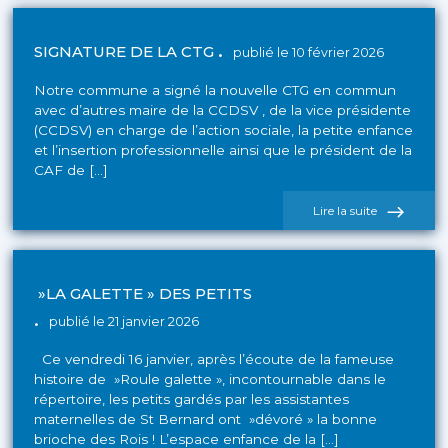
SIGNATURE DE LA CTG
publié le 10 février 2026
Notre commune a signé la nouvelle CTG en commun
avec d’autres maire de la CCDSV , de la vice présidente
(CCDSV) en charge de l’action sociale, la petite enfance
et l’insertion professionnelle ainsi que le président de la
CAF de […]
de
Lire la suite
l'actualité
Signature
de
la
CTG
»LA GALETTE » DES PETITS
publié le 21 janvier 2026
Ce vendredi 16 janvier, après l’écoute de la fameuse
histoire de »Roule galette », incontournable dans le
répertoire, les petits gardés par les assistantes
maternelles de St Bernard ont »dévoré » la bonne
brioche des Rois ! L’espace enfance de la […]