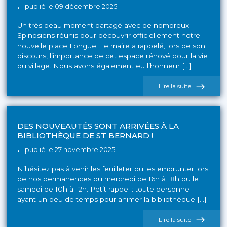
des
publié le 09 décembre 2025
Nounous
!
Un très beau moment partagé avec de nombreux
Spinosiens réunis pour découvrir officiellement notre
nouvelle place Longue. Le maire a rappelé, lors de son
discours, l’importance de cet espace rénové pour la vie
du village. Nous avons également eu l’honneur […]
de
Lire la suite
l'actualité
Belle
fête
du
8
DES NOUVEAUTÉS SONT ARRIVÉES À LA
décembre
BIBLIOTHÈQUE DE ST BERNARD !
et
inauguratio
publié le 27 novembre 2025
de
la
N’hésitez pas à venir les feuilleter ou les emprunter lors
place
Longue
de nos permanences du mercredi de 16h à 18h ou le
!
samedi de 10h à 12h. Petit rappel : toute personne
ayant un peu de temps pour animer la bibliothèque […]
de
Lire la suite
l'actualité