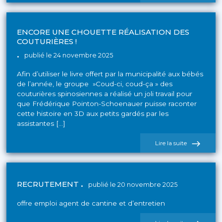
Des
nouveautés
sont
arrivées
ENCORE UNE CHOUETTE RÉALISATION DES
à
COUTURIÈRES !
la
bibliothèque
publié le 24 novembre 2025
de
St
Afin d’utiliser le livre offert par la municipalité aux bébés
Bernard
!
de l’année, le groupe »Coud-ci, coud-ça » des
couturières spinosiennes a réalisé un joli travail pour
que Frédérique Pointon-Schoenauer puisse raconter
cette histoire en 3D aux petits gardés par les
assistantes […]
de
Lire la suite
l'actualité
Encore
une
chouette
réalisation
RECRUTEMENT
publié le 20 novembre 2025
des
couturières
!
offre emploi agent de cantine et d’entretien