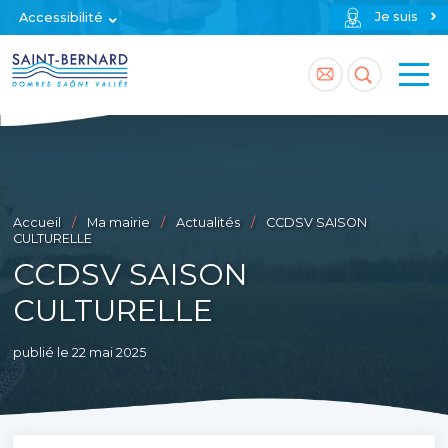
Je suis
Accessibilité
Accéder
Accéder
à
à
la
la
page
recherch
Accueil
Ma mairie
Actualités
CCDSV SAISON
contact
CULTURELLE
CCDSV SAISON
CULTURELLE
publié le 22 mai 2025