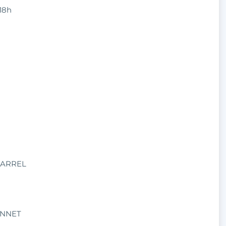
 18h
MARREL
NNET