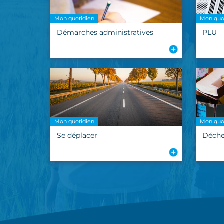
Mon quotidien
Mon quo
Démarches administratives
PLU
Mon quotidien
Mon quo
Se déplacer
Déche