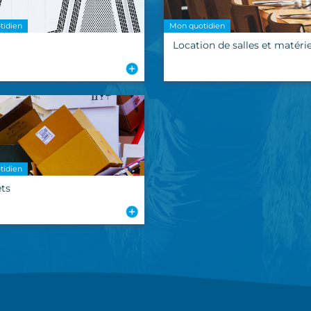
tidien
Mon quotidien
Location de salles et matérie
tidien
ts