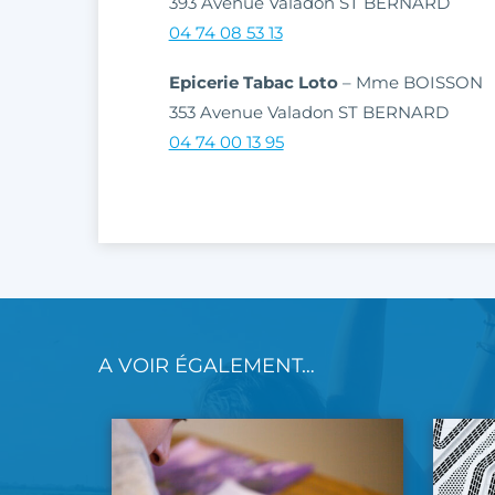
393 Avenue Valadon ST BERNARD
04 74 08 53 13
Epicerie Tabac Loto
– Mme BOISSON
353 Avenue Valadon ST BERNARD
04 74 00 13 95
A VOIR ÉGALEMENT…