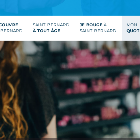
ÉCOUVRE
SAINT-BERNARD
JE BOUGE
À
MON
-BERNARD
À TOUT ÂGE
SAINT-BERNARD
QUOT