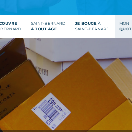
ÉCOUVRE
SAINT-BERNARD
JE BOUGE
À
MON
-BERNARD
À TOUT ÂGE
SAINT-BERNARD
QUOT