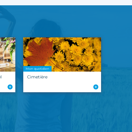
Mon quotidien
l
Cimetière