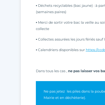
▪ Déchets recyclables (bac jaune) : à part
(semaines paires)
▪ Merci de sortir votre bac la veille au so
collecte
▪ Collectes assurées les jours fériés sauf 
▪ Calendriers disponibles sur
https://ccd
Dans tous les cas ,
ne pas laisser vos ba
Ne pas jetez les piles dans la poubel
Mairie et en déchèterie).