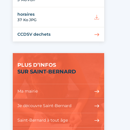
horaires
37 Ko
JPG
CCDSV dechets
PLUS D’INFOS
SUR SAINT-BERNARD
Ma mairie
Je découvre Saint-Bernard
Saint-Bernard à tout âge