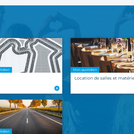
tidien
Mon quotidien
Location de salles et matérie
tidien