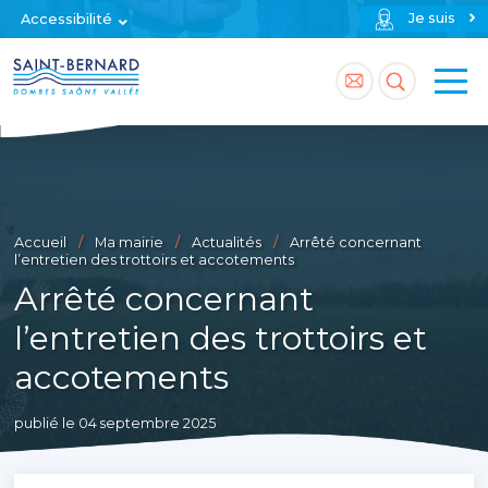
Je suis
Accessibilité
Accéder
Accéder
à
à
la
la
page
recherch
Accueil
Ma mairie
Actualités
Arrêté concernant
contact
l’entretien des trottoirs et accotements
Arrêté concernant
l’entretien des trottoirs et
accotements
publié le 04 septembre 2025