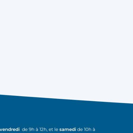
 vendredi
de 9h à 12h, et le
samedi
de 10h à