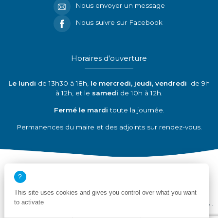
Nous envoyer un message
Nous suivre sur Facebook
Horaires d'ouverture
Le lundi
de 13h30 à 18h,
le mercredi, jeudi, vendredi
de 9h
à 12h, et le
samedi
de 10h à 12h.
Fermé le mardi
toute la journée.
Permanences du maire et des adjoints sur rendez-vous.
Découvrir nos partenaires
This site uses cookies and gives you control over what you want
to activate
Mentions légales
Politique de confidentialité
Déclaration de conformité RGAA
Plan du site
Création site internet emergence graphique