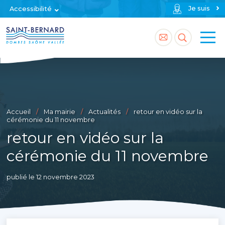
Je suis
Accessibilité
Accéder
Accéder
à
à
la
la
page
recherch
Accueil
Ma mairie
Actualités
retour en vidéo sur la
contact
cérémonie du 11 novembre
retour en vidéo sur la
cérémonie du 11 novembre
publié le 12 novembre 2023