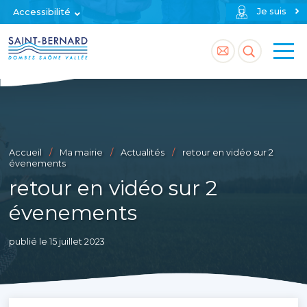
Je suis
Accessibilité
Accéder
Accéder
à
à
la
la
page
recherch
Accueil
Ma mairie
Actualités
retour en vidéo sur 2
contact
évenements
retour en vidéo sur 2
évenements
publié le 15 juillet 2023