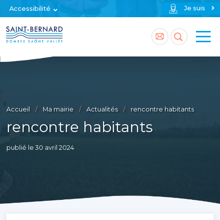
Je suis
Accessibilité
Accéder
Accéder
à
à
la
la
page
recherch
Accueil
Ma mairie
Actualités
rencontre habitants
contact
rencontre habitants
publié le 30 avril 2024