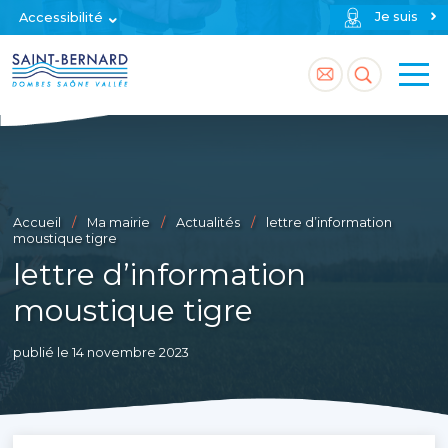
Je suis
Accessibilité
Accéder
Accéder
à
à
la
la
page
recherch
Accueil
Ma mairie
Actualités
lettre d’information
contact
moustique tigre
lettre d’information
moustique tigre
publié le 14 novembre 2023