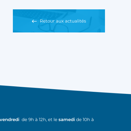
Retour aux actualités
 vendredi
de 9h à 12h, et le
samedi
de 10h à