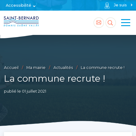
Je suis
Accessibilité
Accéder
Accéder
à
à
la
la
page
recherch
Accueil
Ma mairie
Actualités
La commune recrute !
contact
La commune recrute !
publié le 01 juillet 2021