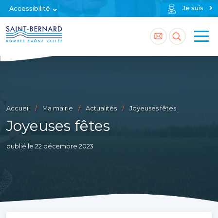
Je suis
Accessibilité
Accéder
Accéder
à
à
la
la
page
recherch
Accueil
Ma mairie
Actualités
Joyeuses fêtes
contact
Joyeuses fêtes
publié le 22 décembre 2023