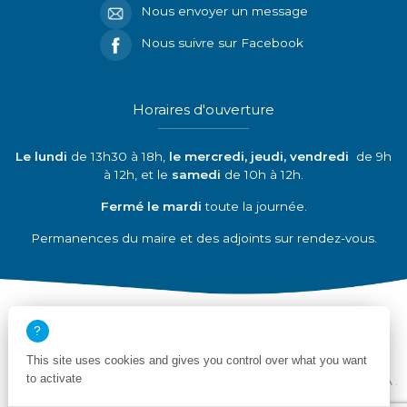
Nous envoyer un message
Nous suivre sur Facebook
Horaires d'ouverture
Le lundi
de 13h30 à 18h,
le mercredi, jeudi, vendredi
de 9h
à 12h, et le
samedi
de 10h à 12h.
Fermé le mardi
toute la journée.
Permanences du maire et des adjoints sur rendez-vous.
Découvrir nos partenaires
This site uses cookies and gives you control over what you want
to activate
Mentions légales
Politique de confidentialité
Déclaration de conformité RGAA
Plan du site
Création site internet emergence graphique