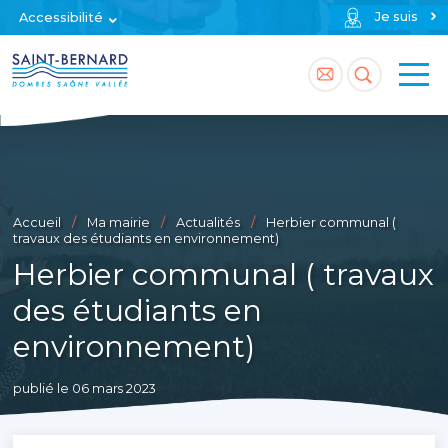
Je suis
Accessibilité
Accéder
Accéder
à
à
la
la
page
recherch
Accueil
Ma mairie
Actualités
Herbier communal (
contact
travaux des étudiants en environnement)
Herbier communal ( travaux
des étudiants en
environnement)
publié le 06 mars 2023