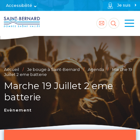
Je suis
Accessibilité
Accéder
Accéder
à
à
la
la
page
recherch
Accueil
Je bouge à Saint-Bernard
Agenda
Marche 19
contact
Juillet 2 eme batterie
Marche 19 Juillet 2 eme
batterie
Evènement