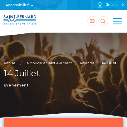
Je suis
Accessibilité
Accéder
Accéder
à
à
la
la
page
recherch
Accueil
Je bouge à Saint-Bernard
Agenda
14 Juillet
contact
14 Juillet
Evènement