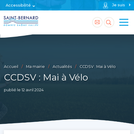
Je suis
Accessibilité
Accéder
Accéder
à
à
la
la
page
recherch
Accueil
Ma mairie
Actualités
CCDSV : Mai à Vélo
contact
CCDSV : Mai à Vélo
publié le 12 avril 2024