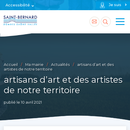
Je suis
Accessibilité
Accéder
Accéder
à
à
la
la
page
recherch
Accueil
Ma mairie
Actualités
artisans d’art et des
contact
artistes de notre territoire
artisans d’art et des artistes
de notre territoire
publié le 10 avril 2021