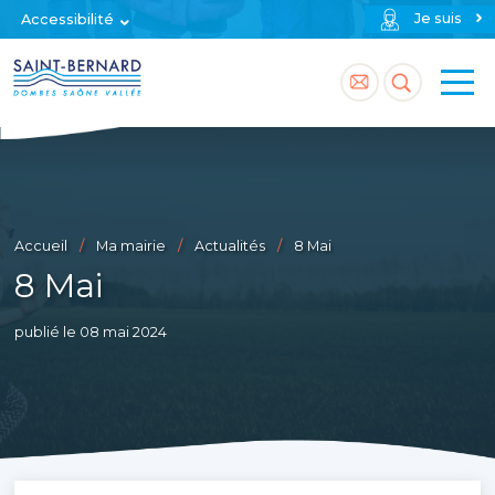
Je suis
Accessibilité
Accéder
Accéder
à
à
la
la
page
recherch
Accueil
Ma mairie
Actualités
8 Mai
contact
8 Mai
publié le 08 mai 2024