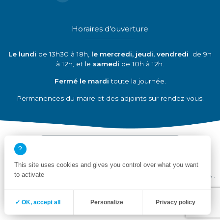
Horaires d'ouverture
Le lundi
de 13h30 à 18h,
le mercredi, jeudi, vendredi
de 9h
à 12h, et le
samedi
de 10h à 12h.
Fermé le mardi
toute la journée.
Permanences du maire et des adjoints sur rendez-vous.
Découvrir nos partenaires
This site uses cookies and gives you control over what you want
to activate
Mentions légales
Politique de confidentialité
Déclaration de conformité RGAA
Plan du site
Création site internet emergence graphique
✓ OK, accept all
Personalize
Privacy policy